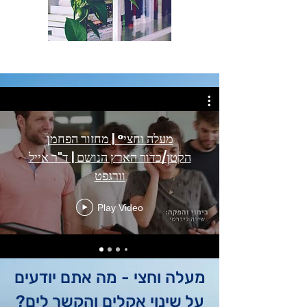
מעלה וחצי° | מחזור הפחמן
הקטן/כדור הארץ הנושם | ד"ר אייל
וורגפט
Play Video
מעלה וחצי - מה אתם יודעים
על שינוי אקלים והקשר לים?