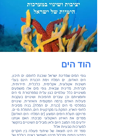
הוד הים
גופי המים שמדינת ישראל שוכנת לחופם: ים תיכון,
הים האדום, ים המלח וימת הכנרת הינם בעלי
חשיבות אקולוגית, אקלימית, כלכלית, תיירותית,
חברתית, מדינית וצבאית. גופי מים אלו מושפעים
משינויים כלל עולמיים כגון עלית טמפרטורת מי הים
וחומציותם וכן עוברים תהפוכות ושינויים בעקבות
פעילות האדם ברמה המקומית והאזורית. שינויים
במפלסי מי הים (כנרת, ים המלח), בניה מסיבית
לחופי הארץ, הפקת גז מקרקעית הים, התפלת מי ים,
פרויקט תעלת הימים המוצע (ים המלח- הים האדום)
מפרים את האיזון האקולוגי סביבתי. האם אנחנו
יודעים מה המצב היום ולאן מובילים השינויים בהקשר
למערכות טבעיות אלו?
ספר זה הינו תוצאה של שיתוף פעולה בין חוקרים
במדעי הימים ומכלול פרקיו מאפשר ראייה כוללת של