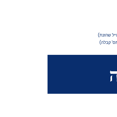
יל שהזנת)
ס' קבלה)
ה