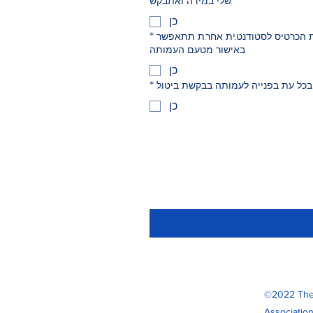
שלי במידה ואתבקש.
כן
רת הכרטיס לסטודנט.ית אחר.ת תתאפשר
*
באישור מטעם העמותה
כן
בכל עת בפנייה לעמותה בבקשת ביטול
*
כן
©2022 The I
Associatio