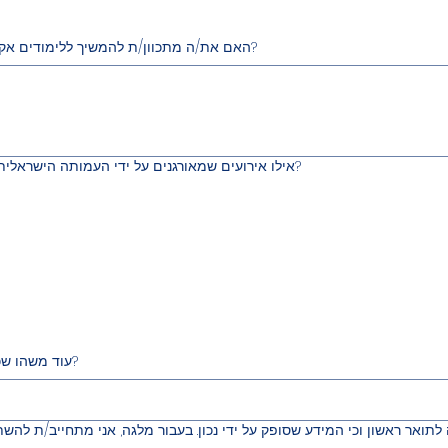
האם את/ה מתכוון/ת להמשיך ללימודים אקדמיים מתקדמים, ואם כן, באיזה תחום?
אילו אירועים שמאורגנים על ידי העמותה הישראלית למדעי הימים יהיו הכי מועילים עבורך?
עוד משהו שכדאי שנדע עליך? או שתרצה.י לספר לנו?
 לתואר ראשון וכי המידע שסופק על ידי נכון. בעבור מלגה, אני מתחייב/ת ל